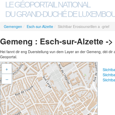
LE GÉOPORTAIL NATIONAL
DU GRAND-DUCHÉ DE LUXEMBO
Gemengen
/
Esch-sur-Alzette
/
Siichtbar Erosiounsrillen a -grief
Gemeng : Esch-sur-Alzette -> S
Hei fannt dir eng Duerstellung vun dem Layer an der Gemeng, déi dir 
Geoportal.
+
Siichtb
Siichtb
–
Siichtb