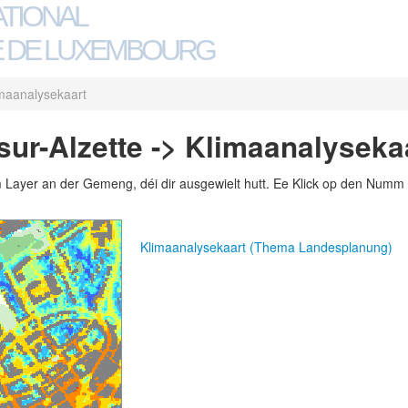
ATIONAL
 DE LUXEMBOURG
maanalysekaart
ur-Alzette -> Klimaanalyseka
m Layer an der Gemeng, déi dir ausgewielt hutt. Ee Klick op den Numm 
Klimaanalysekaart (Thema Landesplanung)