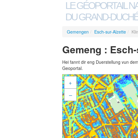
LE GÉOPORTAIL N
DU GRAND-DUCHÉ
Gemengen
/
Esch-sur-Alzette
/
Kli
Gemeng : Esch-s
Hei fannt dir eng Duerstellung vun de
Geoportal.
+
–