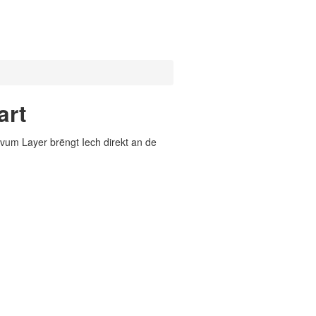
art
vum Layer brëngt Iech direkt an de