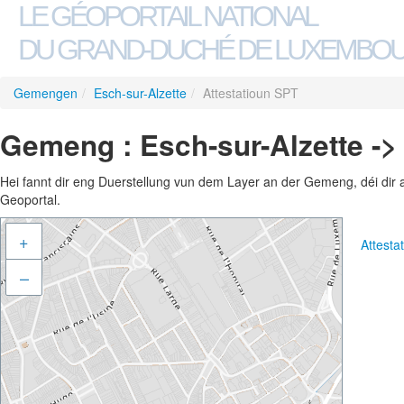
LE GÉOPORTAIL NATIONAL
DU GRAND-DUCHÉ DE LUXEMBO
Gemengen
/
Esch-sur-Alzette
/
Attestatioun SPT
Gemeng : Esch-sur-Alzette ->
Hei fannt dir eng Duerstellung vun dem Layer an der Gemeng, déi dir 
Geoportal.
+
Attest
–