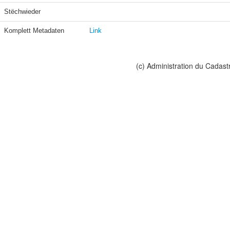
Stëchwieder
Komplett Metadaten
Link
(c) Administration du Cadast