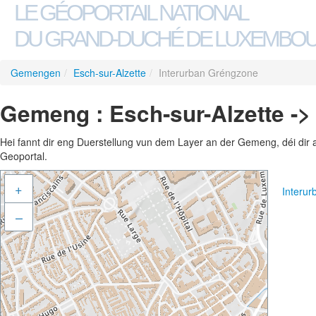
LE GÉOPORTAIL NATIONAL
DU GRAND-DUCHÉ DE LUXEMBO
Gemengen
/
Esch-sur-Alzette
/
Interurban Gréngzone
Gemeng : Esch-sur-Alzette ->
Hei fannt dir eng Duerstellung vun dem Layer an der Gemeng, déi dir 
Geoportal.
+
Interu
–