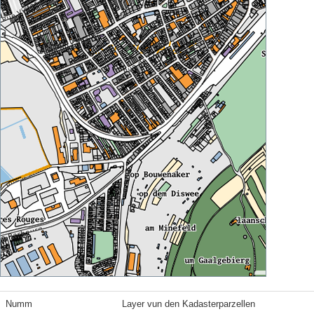
Numm
Layer vun den Kadasterparzellen