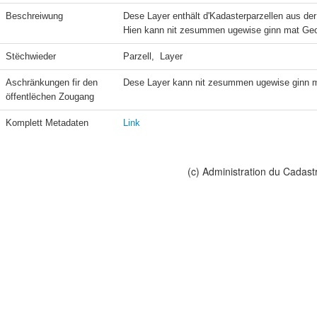
Beschreiwung
Dese Layer enthält d'Kadasterparzellen aus der
Hien kann nit zesummen ugewise ginn mat Geo
Stëchwieder
Parzell,  Layer
Aschränkungen fir den 
Dese Layer kann nit zesummen ugewise ginn m
öffentlëchen Zougang
Komplett Metadaten
Link
(c) Administration du Cadast