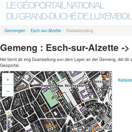
LE GÉOPORTAIL NATIONAL
DU GRAND-DUCHÉ DE LUXEMBO
Gemengen
/
Esch-sur-Alzette
/
Kadasterplang
Gemeng : Esch-sur-Alzette ->
Hei fannt dir eng Duerstellung vun dem Layer an der Gemeng, déi dir 
Geoportal.
+
Kadast
–