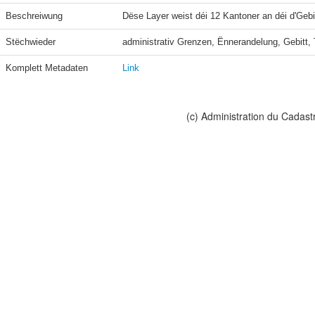
Beschreiwung
Dëse Layer weist déi 12 Kantoner an déi d'Geb
Stëchwieder
administrativ Grenzen, Ënnerandelung, Gebitt, 
Komplett Metadaten
Link
(c) Administration du Cadast