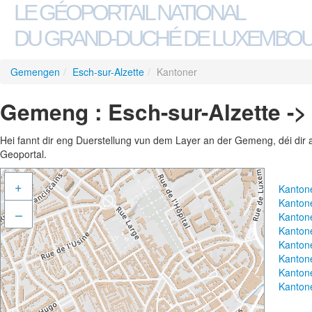
LE GÉOPORTAIL NATIONAL
DU GRAND-DUCHÉ DE LUXEMBO
Gemengen
/
Esch-sur-Alzette
/
Kantoner
Gemeng : Esch-sur-Alzette ->
Hei fannt dir eng Duerstellung vun dem Layer an der Gemeng, déi dir 
Geoportal.
+
Kanton
Kanton
–
Kanton
Kanton
Kanton
Kanton
Kanton
Kanton