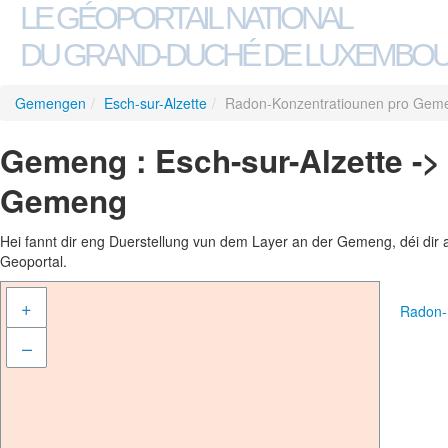
LE GÉOPORTAIL NATIONAL
DU GRAND-DUCHÉ DE LUXEMBO
Gemengen
/
Esch-sur-Alzette
/
Radon-Konzentratiounen pro Gem
Gemeng : Esch-sur-Alzette -
Gemeng
Hei fannt dir eng Duerstellung vun dem Layer an der Gemeng, déi dir 
Geoportal.
+
Radon-
–