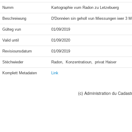
Numm
Kartographie vum Radon zu Letzebuerg
Beschreiwung
D'Donnéen sin geholl vun Miessungen iwer 3 M
Gülteg vun
01/09/2019
Valid until
01/09/2020
Revisiounsdatum
01/09/2019
Stëchwieder
Radon,  Konzentratioun,  privat Haiser
Komplett Metadaten
Link
(c) Administration du Cadast