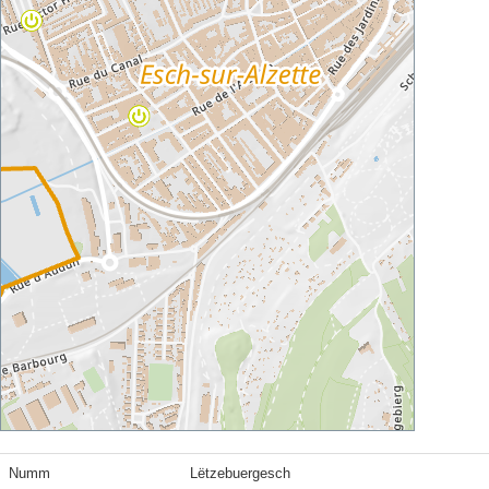
Numm
Lëtzebuergesch