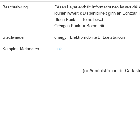
Beschreiwung
Dësen Layer enthält Informatiounen iwwert déi ë
iounen iwwert d'Disponibilitéit ginn an Echtzäit 
Bloen Punkt = Borne besat

Gréngen Punkt = Borne fräi
Stëchwieder
chargy,  Elektromobilitéit,  Luetstatioun
Komplett Metadaten
Link
(c) Administration du Cadast