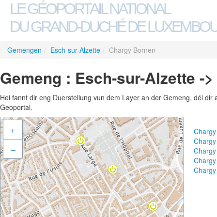
LE GÉOPORTAIL NATIONAL
DU GRAND-DUCHÉ DE LUXEMBO
Gemengen
/
Esch-sur-Alzette
/
Chargy Bornen
Gemeng : Esch-sur-Alzette -
Hei fannt dir eng Duerstellung vun dem Layer an der Gemeng, déi dir 
Geoportal.
+
Chargy
Chargy
–
Chargy
Chargy
Chargy