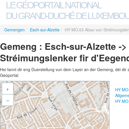
LE GÉOPORTAIL NATIONAL
DU GRAND-DUCHÉ DE LUXEMBO
Gemengen
/
Esch-sur-Alzette
/
HY MO.03 Abau vun Stréimungslenk
Gemeng : Esch-sur-Alzette -
Stréimungslenker fir d'Eegen
Hei fannt dir eng Duerstellung vun dem Layer an der Gemeng, déi dir 
Geoportal.
+
HY MO.
Allgem
–
HY MO.