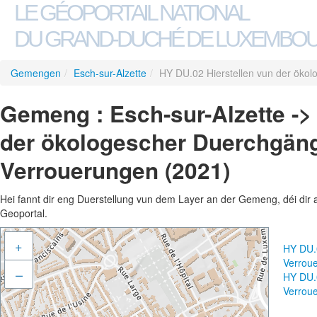
LE GÉOPORTAIL NATIONAL
DU GRAND-DUCHÉ DE LUXEMBO
Gemengen
/
Esch-sur-Alzette
/
HY DU.02 Hierstellen vun der öko
Gemeng : Esch-sur-Alzette ->
der ökologescher Duerchgäng
Verrouerungen (2021)
Hei fannt dir eng Duerstellung vun dem Layer an der Gemeng, déi dir 
Geoportal.
+
HY DU.0
Verrou
–
HY DU.0
Verrou