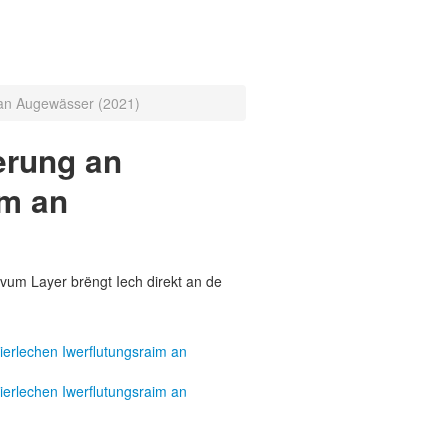
 an Augewässer (2021)
erung an
im an
vum Layer brëngt Iech direkt an de
erlechen Iwerflutungsraim an
erlechen Iwerflutungsraim an