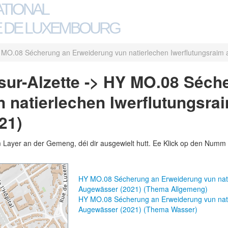
ATIONAL
 DE LUXEMBOURG
MO.08 Sécherung an Erweiderung vun natierlechen Iwerflutungsraim
ur-Alzette -> HY MO.08 Séch
 natierlechen Iwerflutungsra
21)
m Layer an der Gemeng, déi dir ausgewielt hutt. Ee Klick op den Numm 
HY MO.08 Sécherung an Erweiderung vun nati
Augewässer (2021) (Thema Allgemeng)
HY MO.08 Sécherung an Erweiderung vun nati
Augewässer (2021) (Thema Wasser)