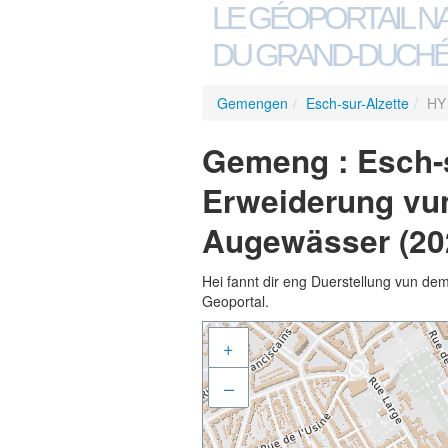
LE GÉOPORTAIL N
DU GRAND-DUCHÉ
Gemengen
/
Esch-sur-Alzette
/
HY 
Gemeng : Esch-s
Erweiderung vun
Augewässer (20
Hei fannt dir eng Duerstellung vun de
Geoportal.
+
–