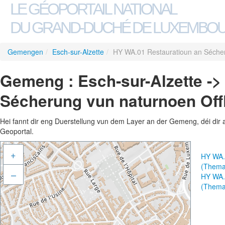
LE GÉOPORTAIL NATIONAL
DU GRAND-DUCHÉ DE LUXEMBO
Gemengen
/
Esch-sur-Alzette
/
HY WA.01 Restauratioun an Sécher
Gemeng : Esch-sur-Alzette -
Sécherung vun naturnoen Offl
Hei fannt dir eng Duerstellung vun dem Layer an der Gemeng, déi dir 
Geoportal.
+
HY WA.0
(Thema
–
HY WA.0
(Thema