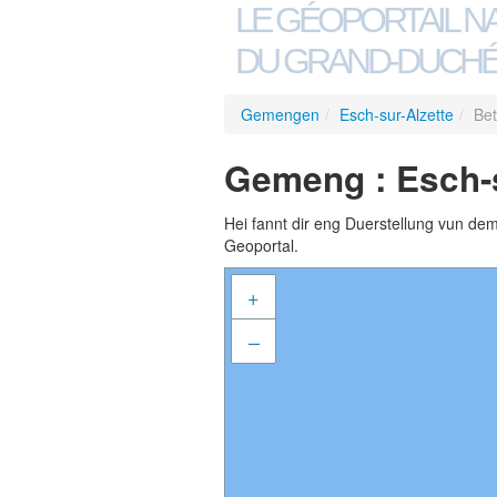
LE GÉOPORTAIL N
DU GRAND-DUCHÉ
Gemengen
/
Esch-sur-Alzette
/
Be
Gemeng : Esch-s
Hei fannt dir eng Duerstellung vun de
Geoportal.
+
–