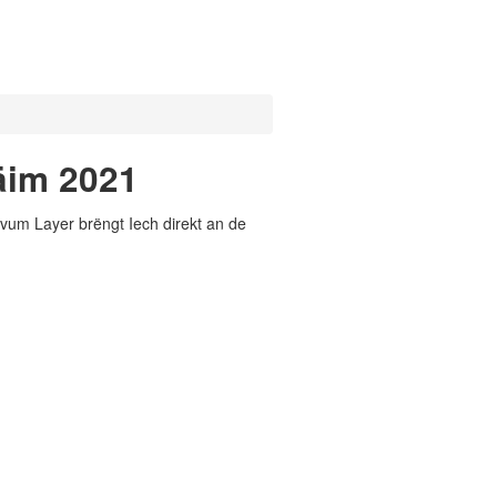
äim 2021
vum Layer brëngt Iech direkt an de