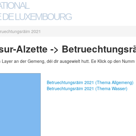
ATIONAL
 DE LUXEMBOURG
truechtungsräim 2021
ur-Alzette -> Betruechtungsr
m Layer an der Gemeng, déi dir ausgewielt hutt. Ee Klick op den Numm 
Betruechtungsräim 2021 (Thema Allgemeng)
Betruechtungsräim 2021 (Thema Wasser)