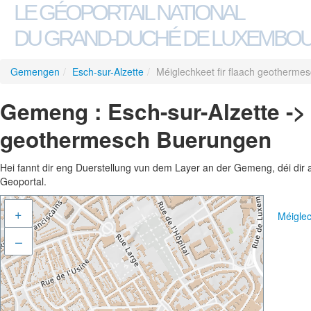
LE GÉOPORTAIL NATIONAL
DU GRAND-DUCHÉ DE LUXEMBO
Gemengen
/
Esch-sur-Alzette
/
Méiglechkeet fir flaach geotherm
Gemeng : Esch-sur-Alzette -> 
geothermesch Buerungen
Hei fannt dir eng Duerstellung vun dem Layer an der Gemeng, déi dir 
Geoportal.
+
Méigle
–