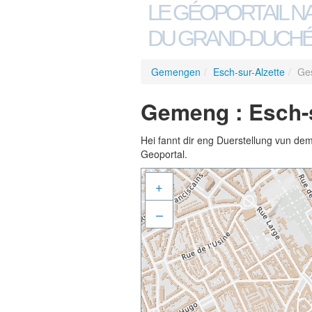
LE GÉOPORTAIL N
DU GRAND-DUCHÉ
Gemengen
/
Esch-sur-Alzette
/
Ge
Gemeng : Esch-s
Hei fannt dir eng Duerstellung vun de
Geoportal.
+
–