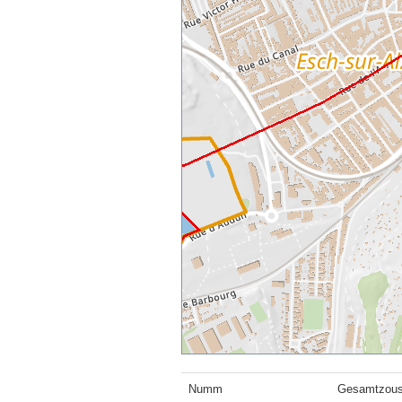
Numm
Gesamtzous