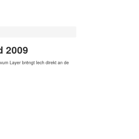
d 2009
vum Layer brëngt Iech direkt an de