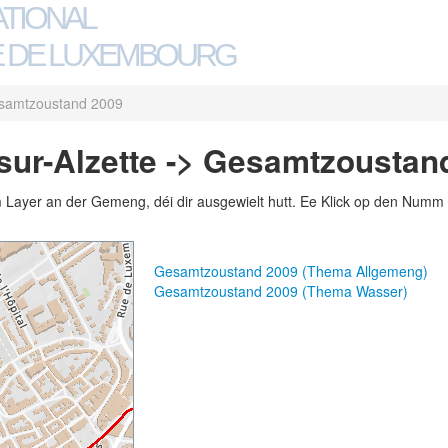
ATIONAL
 DE LUXEMBOURG
samtzoustand 2009
ur-Alzette -> Gesamtzoustan
m Layer an der Gemeng, déi dir ausgewielt hutt. Ee Klick op den Numm 
Gesamtzoustand 2009 (Thema Allgemeng)
Gesamtzoustand 2009 (Thema Wasser)