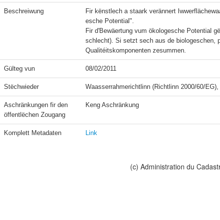
Beschreiwung
Fir kënstlech a staark verännert Iwwerflächewa
esche Potential".

Fir d'Bewäertung vum ökologesche Potential gët
schlecht). Si setzt sech aus de biologeschen
Qualitéitskomponenten zesummen.
Gülteg vun
08/02/2011
Stëchwieder
Waasserrahmerichtlinn (Richtlinn 2000/60/EG), 
Aschränkungen fir den 
Keng Aschränkung
öffentlëchen Zougang
Komplett Metadaten
Link
(c) Administration du Cadast