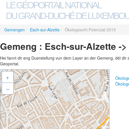
LE GÉOPORTAIL NATIONAL
DU GRAND-DUCHÉ DE LUXEMBO
Gemengen
/
Esch-sur-Alzette
/
Ökologescht Potenzial 2015
Gemeng : Esch-sur-Alzette ->
Hei fannt dir eng Duerstellung vun dem Layer an der Gemeng, déi dir 
Geoportal.
+
Ökolog
Ökolog
–