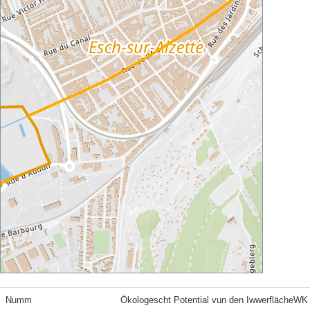
Numm
Ökologescht Potential vun den IwwerflächeWK