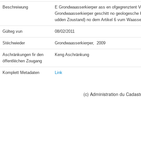
Beschreiwung
E Grondwaasserkierper ass en ofgegrenztent 
Grondwaasserkierper geschitt no geologesche K
udden Zoustand) no dem Artikel 6 vum Waasse
Gülteg vun
08/02/2011
Stëchwieder
Grondwaasserkierper,  2009
Aschränkungen fir den 
Keng Aschränkung
öffentlëchen Zougang
Komplett Metadaten
Link
(c) Administration du Cadast