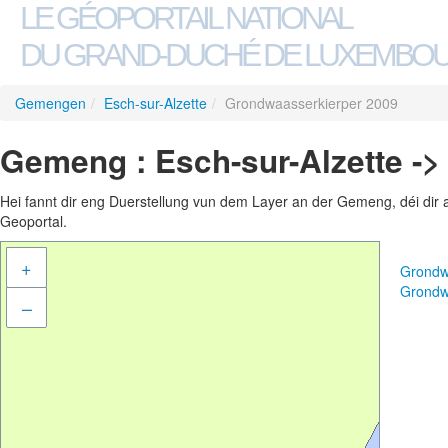
LE GÉOPORTAIL NATIONAL
DU GRAND-DUCHÉ DE LUXEMBO
Gemengen
/
Esch-sur-Alzette
/
Grondwaasserkierper 2009
Gemeng : Esch-sur-Alzette -
Hei fannt dir eng Duerstellung vun dem Layer an der Gemeng, déi dir 
Geoportal.
+
Grondw
Grondw
–