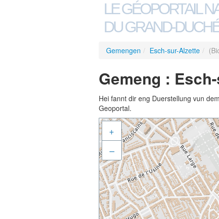
LE GÉOPORTAIL N
DU GRAND-DUCHÉ
Gemengen
/
Esch-sur-Alzette
/
(Bi
Gemeng : Esch-s
Hei fannt dir eng Duerstellung vun de
Geoportal.
+
–