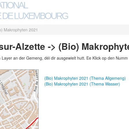
ATIONAL
 DE LUXEMBOURG
o) Makrophyten 2021
ur-Alzette -> (Bio) Makrophy
m Layer an der Gemeng, déi dir ausgewielt hutt. Ee Klick op den Numm 
(Bio) Makrophyten 2021 (Thema Allgemeng)
(Bio) Makrophyten 2021 (Thema Wasser)