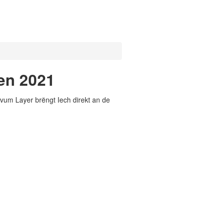
ten 2021
vum Layer brëngt Iech direkt an de