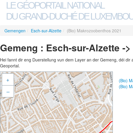
LE GÉOPORTAIL NATIONAL
DU GRAND-DUCHÉ DE LUXEMBO
Gemengen
/
Esch-sur-Alzette
/
(Bio) Makrozoobenthos 2021
Gemeng : Esch-sur-Alzette ->
Hei fannt dir eng Duerstellung vun dem Layer an der Gemeng, déi dir 
Geoportal.
+
(Bio) 
(Bio) 
–