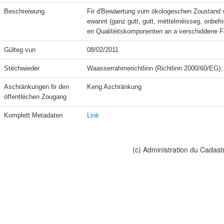
Beschreiwung
Fir d'Bewäertung vum ökologeschen Zoustand v
ewannt (ganz gutt, gutt, mëttelméisseg, onbef
en Qualitéitskomponenten an a verschiddene 
Gülteg vun
08/02/2011
Stëchwieder
Aschränkungen fir den 
Keng Aschränkung
öffentlëchen Zougang
Komplett Metadaten
Link
(c) Administration du Cadast