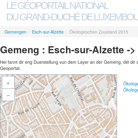
LE GÉOPORTAIL NATIONAL
DU GRAND-DUCHÉ DE LUXEMBO
Gemengen
/
Esch-sur-Alzette
/
Ökologeschen Zoustand 2015
Gemeng : Esch-sur-Alzette -
Hei fannt dir eng Duerstellung vun dem Layer an der Gemeng, déi dir 
Geoportal.
+
Ökolog
Ökolog
–