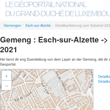
LE GÉOPORTAIL NATIONAL
DU GRAND-DUCHÉ DE LUXEMBO
Gemengen
/
Esch-sur-Alzette
/
Detailkartéierung vum Substrat 20
Gemeng : Esch-sur-Alzette ->
2021
Hei fannt dir eng Duerstellung vun dem Layer an der Gemeng, déi dir 
Geoportal.
+
Detailk
Detailk
–