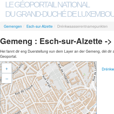
LE GÉOPORTAIL NATIONAL
DU GRAND-DUCHÉ DE LUXEMBO
Gemengen
/
Esch-sur-Alzette
/
Drénkwaasserentnamepunkten
Gemeng : Esch-sur-Alzette 
Hei fannt dir eng Duerstellung vun dem Layer an der Gemeng, déi dir 
Geoportal.
+
Drénkw
–