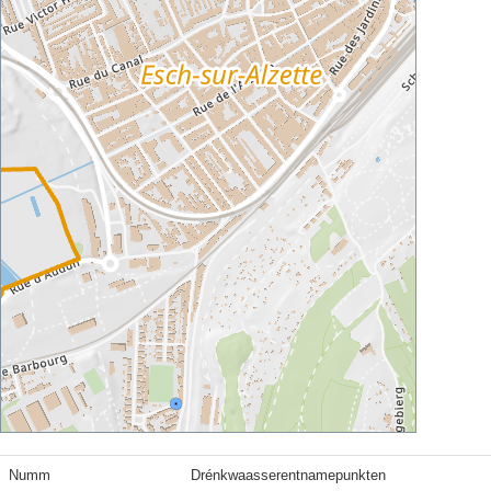
Numm
Drénkwaasserentnamepunkten