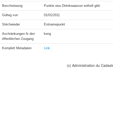
Beschreiwung
Punkte wou Drénkwaasser entholl gëtt.
Gülteg vun
01/01/2011
Stëchwieder
Entnamepunkt
Aschränkungen fir den 
keng
öffentlëchen Zougang
Komplett Metadaten
Link
(c) Administration du Cadast