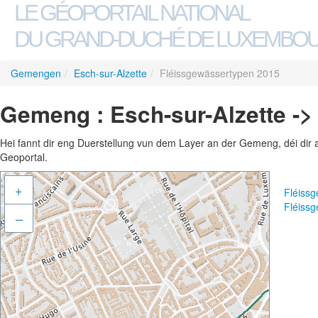
LE GÉOPORTAIL NATIONAL
DU GRAND-DUCHÉ DE LUXEMBO
Gemengen
/
Esch-sur-Alzette
/
Fléissgewässertypen 2015
Gemeng : Esch-sur-Alzette -
Hei fannt dir eng Duerstellung vun dem Layer an der Gemeng, déi dir 
Geoportal.
+
Fléiss
Fléiss
–