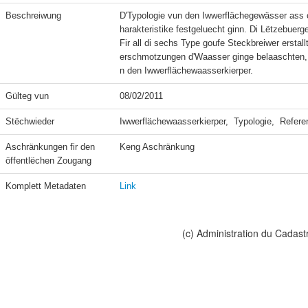
Beschreiwung
D'Typologie vun den Iwwerflächegewässer ass
harakteristike festgeluecht ginn. Di Lëtzebue
Fir all di sechs Type goufe Steckbreiwer ersta
erschmotzungen d'Waasser ginge belaaschten,
n den Iwwerflächewaasserkierper.
Gülteg vun
08/02/2011
Stëchwieder
Iwwerflächewaasserkierper,  Typologie,  Refer
Aschränkungen fir den 
Keng Aschränkung
öffentlëchen Zougang
Komplett Metadaten
Link
(c) Administration du Cadast