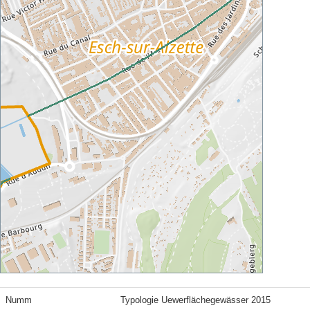
Numm
Typologie Uewerflächegewässer 2015