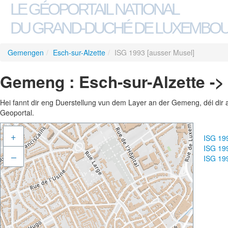
LE GÉOPORTAIL NATIONAL
DU GRAND-DUCHÉ DE LUXEMBO
Gemengen
/
Esch-sur-Alzette
/
ISG 1993 [ausser Musel]
Gemeng : Esch-sur-Alzette ->
Hei fannt dir eng Duerstellung vun dem Layer an der Gemeng, déi dir 
Geoportal.
+
ISG 19
ISG 19
–
ISG 19