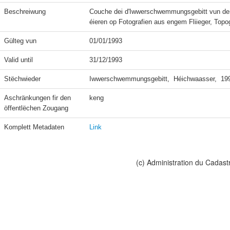
Beschreiwung
Couche dei d'Iwwerschwemmungsgebitt vun dem
éieren op Fotografien aus engem Fliieger, Topo
Gülteg vun
01/01/1993
Valid until
31/12/1993
Stëchwieder
Iwwerschwemmungsgebitt,  Héichwaasser,  199
Aschränkungen fir den 
keng
öffentlëchen Zougang
Komplett Metadaten
Link
(c) Administration du Cadast