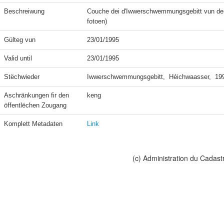
Beschreiwung
Couche dei d'Iwwerschwemmungsgebitt vun dem
fotoen)
Gülteg vun
23/01/1995
Valid until
23/01/1995
Stëchwieder
Iwwerschwemmungsgebitt,  Héichwaasser,  199
Aschränkungen fir den 
keng
öffentlëchen Zougang
Komplett Metadaten
Link
(c) Administration du Cadast