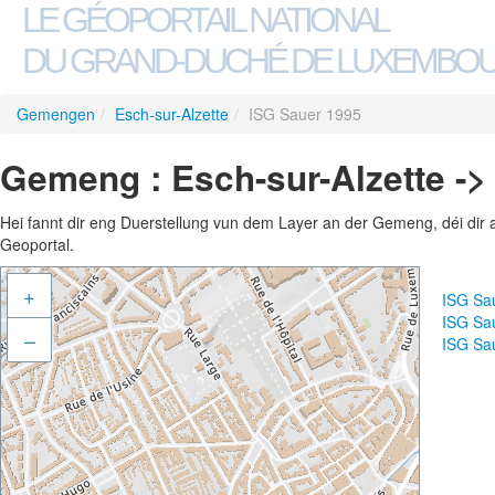
LE GÉOPORTAIL NATIONAL
DU GRAND-DUCHÉ DE LUXEMBO
Gemengen
/
Esch-sur-Alzette
/
ISG Sauer 1995
Gemeng : Esch-sur-Alzette ->
Hei fannt dir eng Duerstellung vun dem Layer an der Gemeng, déi dir 
Geoportal.
+
ISG Sa
ISG Sa
–
ISG Sa