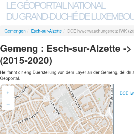
LE GÉOPORTAIL NATIONAL
DU GRAND-DUCHÉ DE LUXEMBO
Gemengen
/
Esch-sur-Alzette
/
DCE Iwwerwaachungsnetz IWK (20
Gemeng : Esch-sur-Alzette 
(2015-2020)
Hei fannt dir eng Duerstellung vun dem Layer an der Gemeng, déi dir 
Geoportal.
+
DCE Iw
–