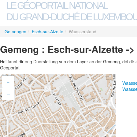
LE GÉOPORTAIL NATIONAL
DU GRAND-DUCHÉ DE LUXEMBO
Gemengen
/
Esch-sur-Alzette
/
Waasserstand
Gemeng : Esch-sur-Alzette -
Hei fannt dir eng Duerstellung vun dem Layer an der Gemeng, déi dir 
Geoportal.
+
Waasse
Waasse
–