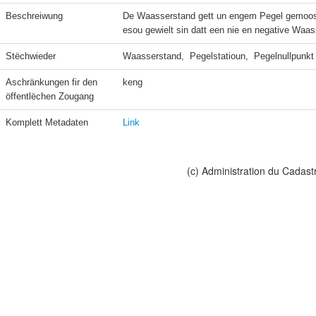
Beschreiwung
De Waasserstand gett un engem Pegel gemooss 
esou gewielt sin datt een nie en negative Waas
Stëchwieder
Waasserstand,  Pegelstatioun,  Pegelnullpunkt
Aschränkungen fir den 
keng
öffentlëchen Zougang
Komplett Metadaten
Link
(c) Administration du Cadast