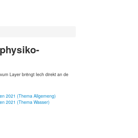
 physiko-
vum Layer brëngt Iech direkt an de
ren 2021 (Thema Allgemeng)
ren 2021 (Thema Wasser)