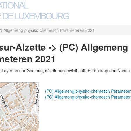
ATIONAL
 DE LUXEMBOURG
C) Allgemeng physiko-chemesch Parameteren 2021
ur-Alzette -> (PC) Allgemeng
eteren 2021
m Layer an der Gemeng, déi dir ausgewielt hutt. Ee Klick op den Numm 
(PC) Allgemeng physiko-chemesch Paramete
(PC) Allgemeng physiko-chemesch Paramete