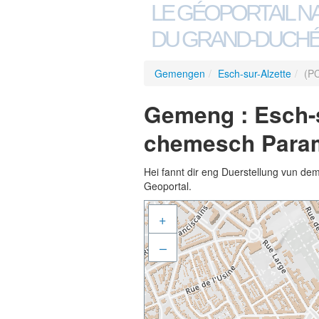
LE GÉOPORTAIL N
DU GRAND-DUCHÉ
Gemengen
/
Esch-sur-Alzette
/
(P
Gemeng : Esch-s
chemesch Param
Hei fannt dir eng Duerstellung vun de
Geoportal.
+
–