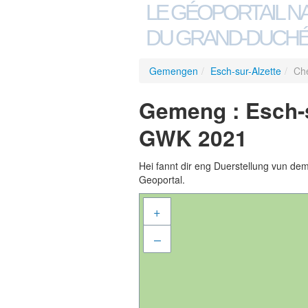
LE GÉOPORTAIL N
DU GRAND-DUCHÉ
Gemengen
/
Esch-sur-Alzette
/
Ch
Gemeng : Esch-
GWK 2021
Hei fannt dir eng Duerstellung vun de
Geoportal.
+
–