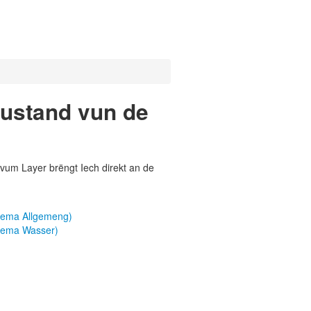
ustand vun de
vum Layer brëngt Iech direkt an de
ema Allgemeng)
hema Wasser)