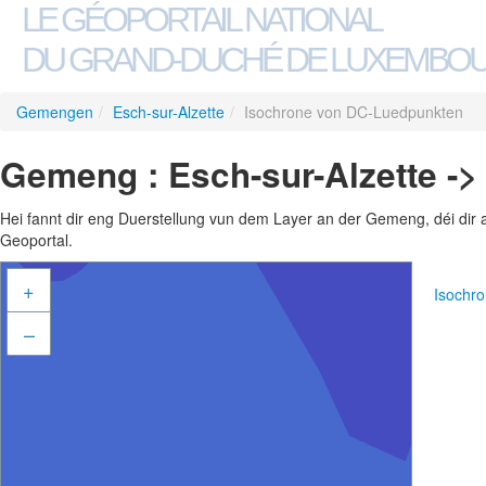
LE GÉOPORTAIL NATIONAL
DU GRAND-DUCHÉ DE LUXEMBO
Gemengen
/
Esch-sur-Alzette
/
Isochrone von DC-Luedpunkten
Gemeng : Esch-sur-Alzette -
Hei fannt dir eng Duerstellung vun dem Layer an der Gemeng, déi dir 
Geoportal.
+
Isochr
–