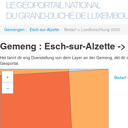
LE GÉOPORTAIL NATIONAL
DU GRAND-DUCHÉ DE LUXEMBO
Gemengen
/
Esch-sur-Alzette
/
Bedarf u Luedleeschtung 2030
Gemeng : Esch-sur-Alzette ->
Hei fannt dir eng Duerstellung vun dem Layer an der Gemeng, déi dir 
Geoportal.
+
Bedarf
–