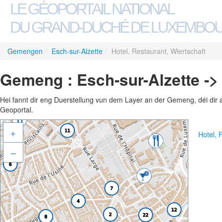
LE GÉOPORTAIL NATIONAL
DU GRAND-DUCHÉ DE LUXEMBO
Gemengen
/
Esch-sur-Alzette
/
Hotel, Restaurant, Wiertschaft
Gemeng : Esch-sur-Alzette -> 
Hei fannt dir eng Duerstellung vun dem Layer an der Gemeng, déi dir 
Geoportal.
+
Hotel, 
–