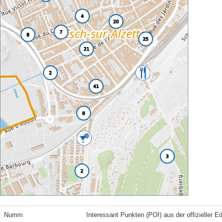
Numm
Interessant Punkten (POI) aus der offizieller E