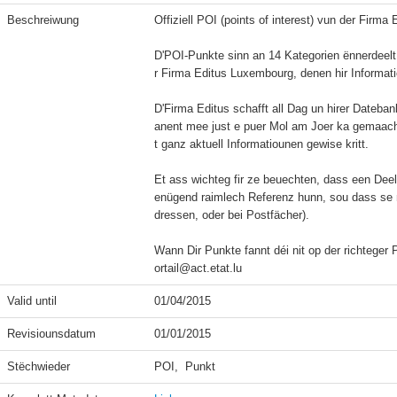
Beschreiwung
Offiziell POI (points of interest) vun der Firma
D'POI-Punkte sinn an 14 Kategorien ënnerdeelt
r Firma Editus Luxembourg, denen hir Informatio
D'Firma Editus schafft all Dag un hirer Dateban
anent mee just e puer Mol am Joer ka gemaach 
t ganz aktuell Informatiounen gewise kritt.

Et ass wichteg fir ze beuechten, dass een Dee
enügend raimlech Referenz hunn, sou dass se ni
dressen, oder bei Postfächer).

Wann Dir Punkte fannt déi nit op der richteger 
ortail@act.etat.lu
Valid until
01/04/2015
Revisiounsdatum
01/01/2015
Stëchwieder
POI,  Punkt