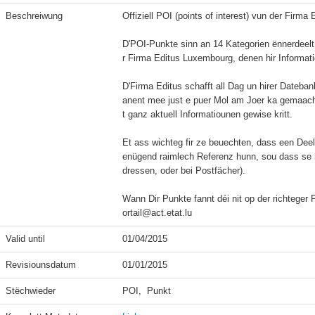
Beschreiwung
Offiziell POI (points of interest) vun der Firma
D'POI-Punkte sinn an 14 Kategorien ënnerdeelt
r Firma Editus Luxembourg, denen hir Informatio
D'Firma Editus schafft all Dag un hirer Dateban
anent mee just e puer Mol am Joer ka gemaach 
t ganz aktuell Informatiounen gewise kritt.

Et ass wichteg fir ze beuechten, dass een Dee
enügend raimlech Referenz hunn, sou dass se ni
dressen, oder bei Postfächer).

Wann Dir Punkte fannt déi nit op der richteger 
ortail@act.etat.lu
Valid until
01/04/2015
Revisiounsdatum
01/01/2015
Stëchwieder
POI,  Punkt