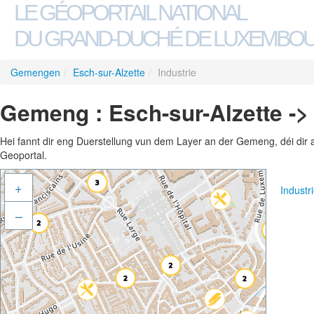
LE GÉOPORTAIL NATIONAL
DU GRAND-DUCHÉ DE LUXEMBO
Gemengen
/
Esch-sur-Alzette
/
Industrie
Gemeng : Esch-sur-Alzette -> 
Hei fannt dir eng Duerstellung vun dem Layer an der Gemeng, déi dir 
Geoportal.
+
Industr
–