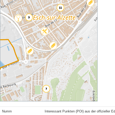
Numm
Interessant Punkten (POI) aus der offizieller E