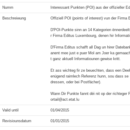
Numm
Interessant Punkten (POI) aus der offizieller E
Beschreiwung
Offiziell POI (points of interest) vun der Firma
D'POI-Punkte sinn an 14 Kategorien ënnerdeelt
r Firma Editus Luxembourg, denen hir Informatio
D'Firma Editus schafft all Dag un hirer Dateban
anent mee just e puer Mol am Joer ka gemaach 
t ganz aktuell Informatiounen gewise kritt.

Et ass wichteg fir ze beuechten, dass een Dee
enügend raimlech Referenz hunn, sou dass se ni
dressen, oder bei Postfächer).

Wann Dir Punkte fannt déi nit op der richteger 
ortail@act.etat.lu
Valid until
01/04/2015
Revisiounsdatum
01/01/2015