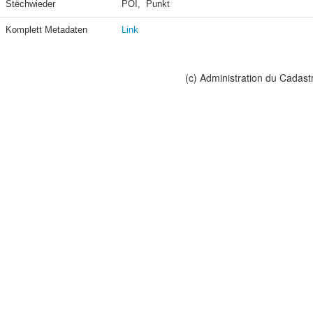
Stëchwieder
POI,  Punkt
Komplett Metadaten
Link
(c) Administration du Cadast