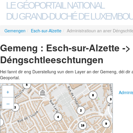
LE GÉOPORTAIL NATIONAL
DU GRAND-DUCHÉ DE LUXEMBO
Gemengen
/
Esch-sur-Alzette
/
Administratioun an aner Déngscht
Gemeng : Esch-sur-Alzette ->
Déngschtleeschtungen
Hei fannt dir eng Duerstellung vun dem Layer an der Gemeng, déi dir 
Geoportal.
+
Admini
–