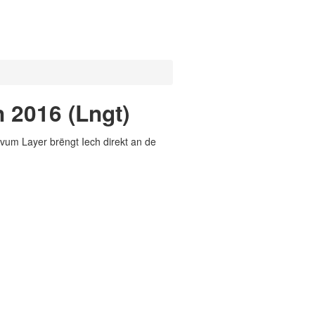
 2016 (Lngt)
vum Layer brëngt Iech direkt an de