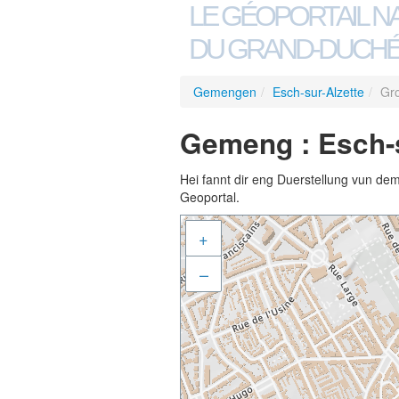
LE GÉOPORTAIL N
DU GRAND-DUCHÉ
Gemengen
/
Esch-sur-Alzette
/
Gro
Gemeng : Esch-s
Hei fannt dir eng Duerstellung vun de
Geoportal.
+
–