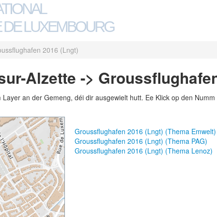
ATIONAL
 DE LUXEMBOURG
ussflughafen 2016 (Lngt)
ur-Alzette -> Groussflughafen
m Layer an der Gemeng, déi dir ausgewielt hutt. Ee Klick op den Numm 
Groussflughafen 2016 (Lngt) (Thema Emwelt)
Groussflughafen 2016 (Lngt) (Thema PAG)
Groussflughafen 2016 (Lngt) (Thema Lenoz)