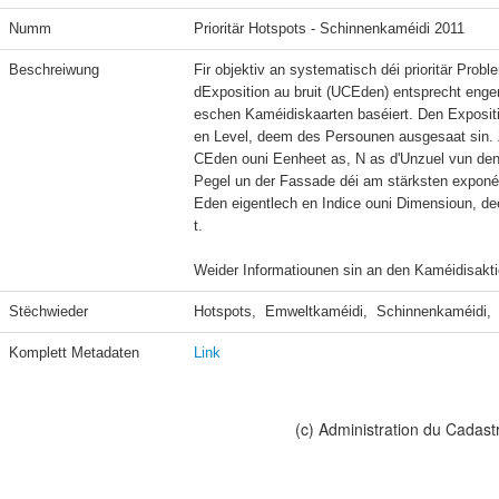
Numm
Prioritär Hotspots - Schinnenkaméidi 2011
Beschreiwung
Fir objektiv an systematisch déi prioritär Probl
dExposition au bruit (UCEden) entsprecht e
eschen Kaméidiskaarten baséiert. Den Expositi
en Level, deem des Persounen ausgesaat sin. 
CEden ouni Eenheet as, N as d'Unzuel vun den
Pegel un der Fassade déi am stärksten exponéi
Eden eigentlech en Indice ouni Dimensioun, d
t.

Weider Informatiounen sin an den Kaméidisakt
Stëchwieder
Hotspots,  Emweltkaméidi,  Schinnenkaméidi,  
Komplett Metadaten
Link
(c) Administration du Cadast