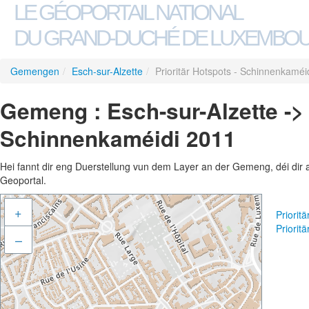
LE GÉOPORTAIL NATIONAL
DU GRAND-DUCHÉ DE LUXEMBO
Gemengen
/
Esch-sur-Alzette
/
Prioritär Hotspots - Schinnenkaméi
Gemeng : Esch-sur-Alzette -> 
Schinnenkaméidi 2011
Hei fannt dir eng Duerstellung vun dem Layer an der Gemeng, déi dir 
Geoportal.
+
Priorit
Priorit
–