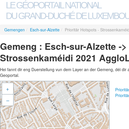
LE GÉOPORTAIL NATIONAL
DU GRAND-DUCHÉ DE LUXEMBO
Gemengen
/
Esch-sur-Alzette
/
Prioritär Hotspots - Strossenkaméi
Gemeng : Esch-sur-Alzette -> 
Strossenkaméidi 2021 Agglo
Hei fannt dir eng Duerstellung vun dem Layer an der Gemeng, déi dir 
Geoportal.
+
Priorit
Priorit
–