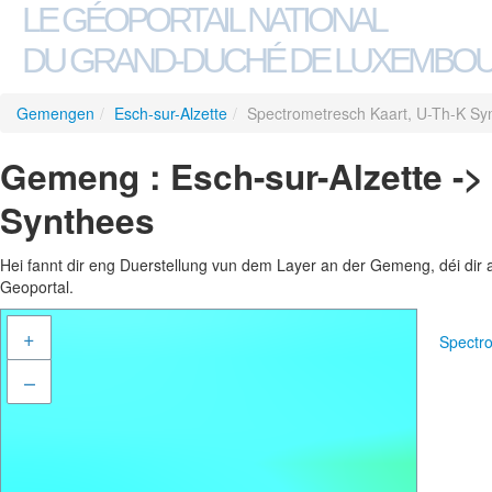
LE GÉOPORTAIL NATIONAL
DU GRAND-DUCHÉ DE LUXEMBO
Gemengen
/
Esch-sur-Alzette
/
Spectrometresch Kaart, U-Th-K Sy
Gemeng : Esch-sur-Alzette ->
Synthees
Hei fannt dir eng Duerstellung vun dem Layer an der Gemeng, déi dir 
Geoportal.
+
Spectr
–