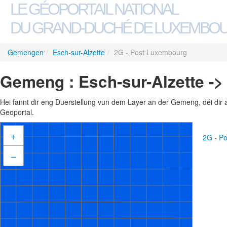
LE GÉOPORTAIL NATIONAL
DU GRAND-DUCHÉ DE LUXEMBO
Gemengen
/
Esch-sur-Alzette
/
2G - Post Luxembourg
Gemeng : Esch-sur-Alzette -
Hei fannt dir eng Duerstellung vun dem Layer an der Gemeng, déi dir 
Geoportal.
+
2G - P
–