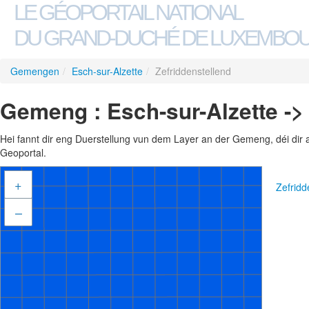
LE GÉOPORTAIL NATIONAL
DU GRAND-DUCHÉ DE LUXEMBO
Gemengen
/
Esch-sur-Alzette
/
Zefriddenstellend
Gemeng : Esch-sur-Alzette ->
Hei fannt dir eng Duerstellung vun dem Layer an der Gemeng, déi dir 
Geoportal.
+
Zefridd
–