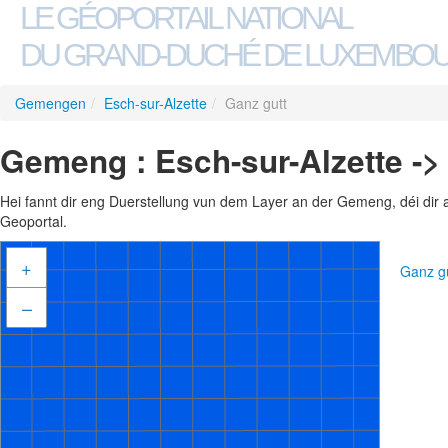
LE GÉOPORTAIL NATIONAL
DU GRAND-DUCHÉ DE LUXEMBO
Gemengen
/
Esch-sur-Alzette
/
Ganz gutt
Gemeng : Esch-sur-Alzette ->
Hei fannt dir eng Duerstellung vun dem Layer an der Gemeng, déi dir 
Geoportal.
+
Ganz g
–