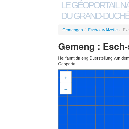
LE GÉOPORTAIL N
DU GRAND-DUCHÉ
Gemengen
/
Esch-sur-Alzette
/
Exc
Gemeng : Esch-s
Hei fannt dir eng Duerstellung vun de
Geoportal.
+
–