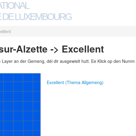
ATIONAL
 DE LUXEMBOURG
ellent
ur-Alzette -> Excellent
m Layer an der Gemeng, déi dir ausgewielt hutt. Ee Klick op den Numm 
Excellent (Thema Allgemeng)