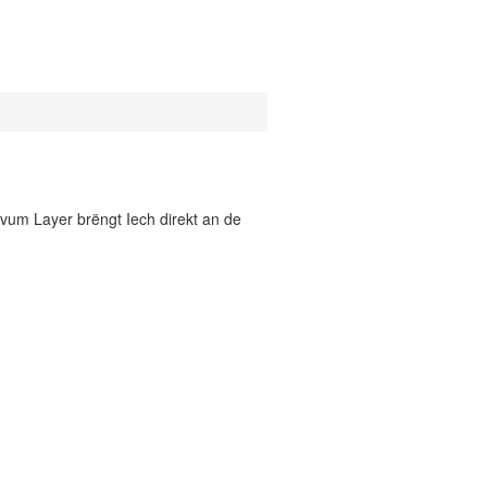
vum Layer brëngt Iech direkt an de