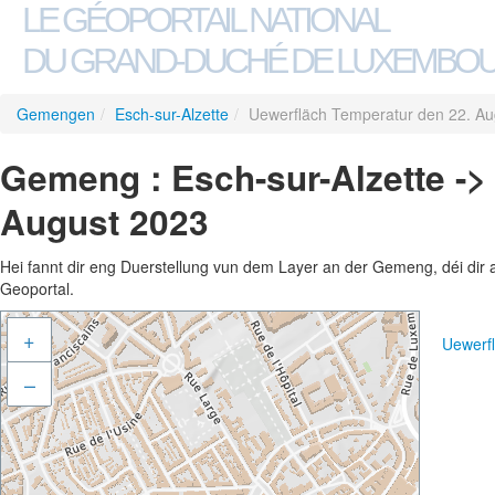
LE GÉOPORTAIL NATIONAL
DU GRAND-DUCHÉ DE LUXEMBO
Gemengen
/
Esch-sur-Alzette
/
Uewerfläch Temperatur den 22. Au
Gemeng : Esch-sur-Alzette ->
August 2023
Hei fannt dir eng Duerstellung vun dem Layer an der Gemeng, déi dir 
Geoportal.
+
Uewerf
–