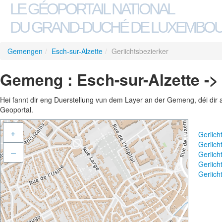
LE GÉOPORTAIL NATIONAL
DU GRAND-DUCHÉ DE LUXEMBO
Gemengen
/
Esch-sur-Alzette
/
Geriichtsbezierker
Gemeng : Esch-sur-Alzette ->
Hei fannt dir eng Duerstellung vun dem Layer an der Gemeng, déi dir 
Geoportal.
+
Geriich
Geriich
–
Geriich
Geriic
Geriich