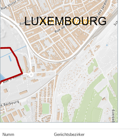
Numm
Geriichtsbezirker