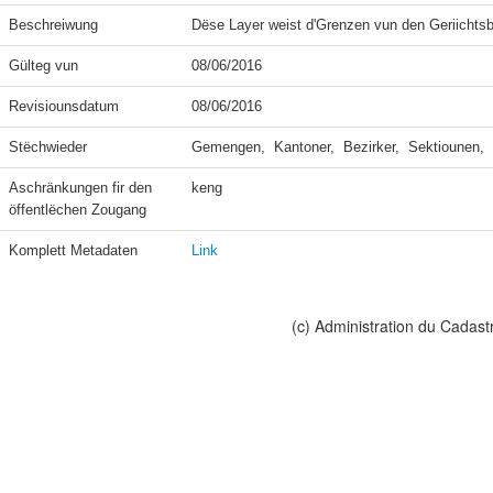
Beschreiwung
Dëse Layer weist d'Grenzen vun den Geriichtsb
Gülteg vun
08/06/2016
Revisiounsdatum
08/06/2016
Stëchwieder
Gemengen,  Kantoner,  Bezirker,  Sektiounen,
Aschränkungen fir den 
keng
öffentlëchen Zougang
Komplett Metadaten
Link
(c) Administration du Cadast