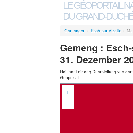
LE GÉOPORTAIL N
DU GRAND-DUCHÉ
Gemengen
/
Esch-sur-Alzette
/
Med
Gemeng : Esch-su
31. Dezember 2
Hei fannt dir eng Duerstellung vun de
Geoportal.
+
–