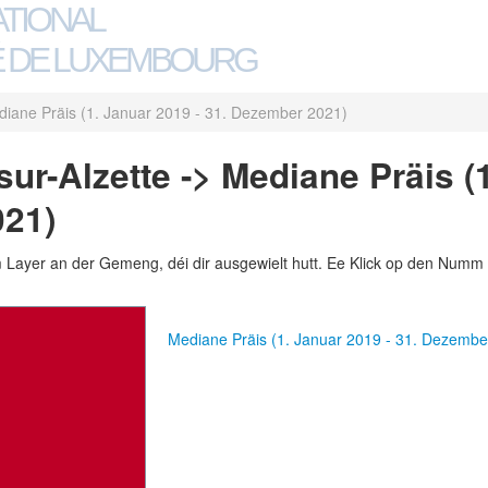
ATIONAL
 DE LUXEMBOURG
iane Präis (1. Januar 2019 - 31. Dezember 2021)
r-Alzette -> Mediane Präis (1
021)
m Layer an der Gemeng, déi dir ausgewielt hutt. Ee Klick op den Numm 
Mediane Präis (1. Januar 2019 - 31. Dezem