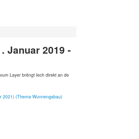
. Januar 2019 -
vum Layer brëngt Iech direkt an de
ber 2021) (Thema Wunnengsbau)