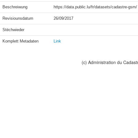
Beschreiwung
https://data.public.lu/fr/datasets/cadastre-gsm/
Revisiounsdatum
26/09/2017
Stëchwieder
Komplett Metadaten
Link
(c) Administration du Cadast