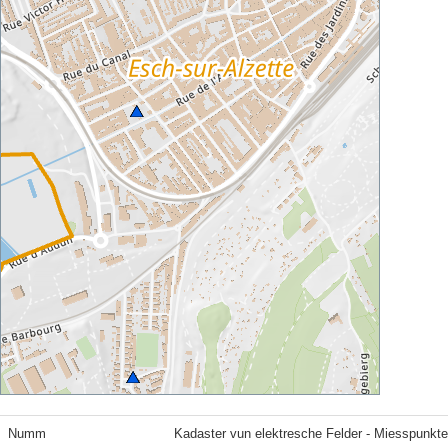
Numm
Kadaster vun elektresche Felder - Miesspunkt