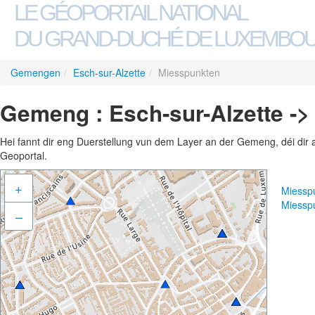
LE GÉOPORTAIL NATIONAL
DU GRAND-DUCHÉ DE LUXEMBO
Gemengen
/
Esch-sur-Alzette
/
Miesspunkten
Gemeng : Esch-sur-Alzette -
Hei fannt dir eng Duerstellung vun dem Layer an der Gemeng, déi dir 
Geoportal.
+
Miessp
Miessp
–