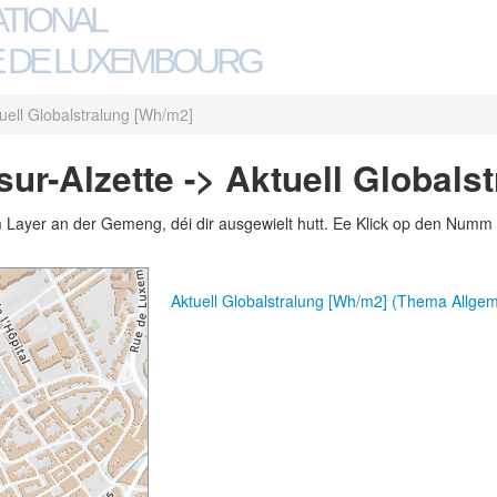
ATIONAL
 DE LUXEMBOURG
uell Globalstralung [Wh/m2]
ur-Alzette -> Aktuell Globals
m Layer an der Gemeng, déi dir ausgewielt hutt. Ee Klick op den Numm 
Aktuell Globalstralung [Wh/m2] (Thema Allge