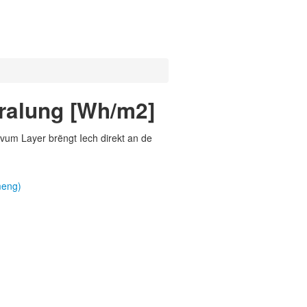
tralung [Wh/m2]
vum Layer brëngt Iech direkt an de
meng)