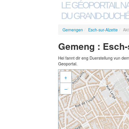
LE GÉOPORTAIL N
DU GRAND-DUCHÉ
Gemengen
/
Esch-sur-Alzette
/
Akt
Gemeng : Esch-s
Hei fannt dir eng Duerstellung vun de
Geoportal.
+
–