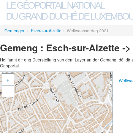
LE GÉOPORTAIL NATIONAL
DU GRAND-DUCHÉ DE LUXEMBO
Gemengen
/
Esch-sur-Alzette
/
Weltwaasserdag 2021
Gemeng : Esch-sur-Alzette -
Hei fannt dir eng Duerstellung vun dem Layer an der Gemeng, déi dir 
Geoportal.
+
Weltwa
–