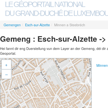
LE GÉOPORTAIL NATIONAL
DU GRAND-DUCHÉ DE LUXEMBO
Gemengen
/
Esch-sur-Alzette
/
Minnen a Steebréch
Gemeng : Esch-sur-Alzette ->
Hei fannt dir eng Duerstellung vun dem Layer an der Gemeng, déi dir 
Geoportal.
+
Minnen
–