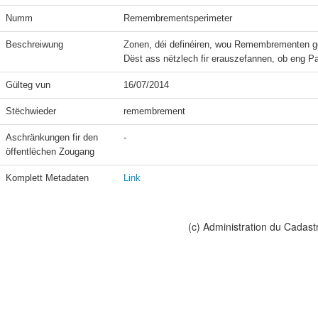
Numm
Remembrementsperimeter
Beschreiwung
Zonen, déi definéiren, wou Remembrementen g
Dëst ass nëtzlech fir erauszefannen, ob eng Pa
Gülteg vun
16/07/2014
Stëchwieder
remembrement
Aschränkungen fir den 
-
öffentlëchen Zougang
Komplett Metadaten
Link
(c) Administration du Cadast