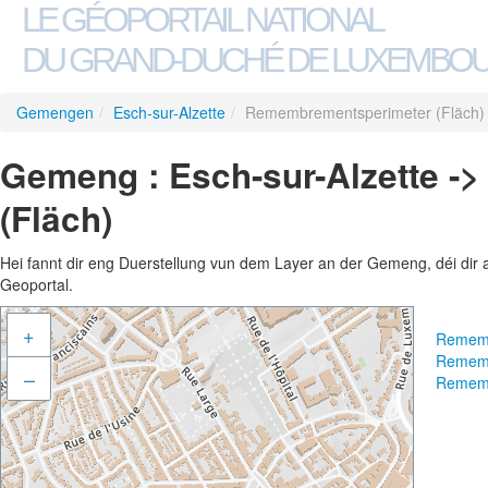
LE GÉOPORTAIL NATIONAL
DU GRAND-DUCHÉ DE LUXEMBO
Gemengen
/
Esch-sur-Alzette
/
Remembrementsperimeter (Fläch)
Gemeng : Esch-sur-Alzette 
(Fläch)
Hei fannt dir eng Duerstellung vun dem Layer an der Gemeng, déi dir 
Geoportal.
+
Rememb
Rememb
–
Rememb